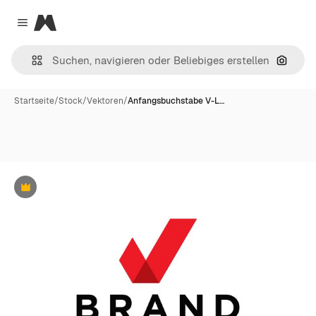
Magnific
Close menu
Nach B
Startseite
/
Stock
/
Vektoren
/
Anfangsbuchstabe V-L…
Premium