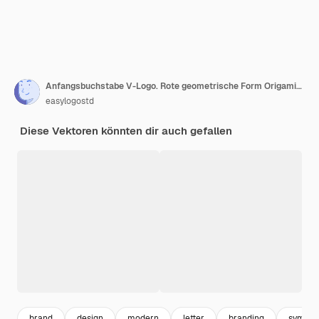
Anfangsbuchstabe V-Logo. Rote geometrische Form Origami-Stil isoliert auf weißem Hintergrund.
easylogostd
Diese Vektoren könnten dir auch gefallen
brand
design
modern
letter
branding
symbol