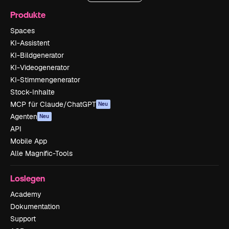
Produkte
Spaces
KI-Assistent
KI-Bildgenerator
KI-Videogenerator
KI-Stimmengenerator
Stock-Inhalte
MCP für Claude/ChatGPT
Neu
Agenten
Neu
API
Mobile App
Alle Magnific-Tools
Loslegen
Academy
Dokumentation
Support