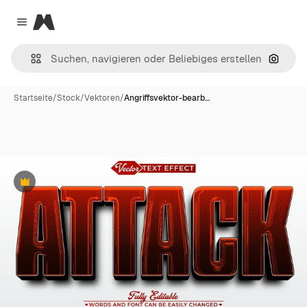
Magnific
Close menu
Nach B
Startseite
/
Stock
/
Vektoren
/
Angriffsvektor-bearb…
Premium