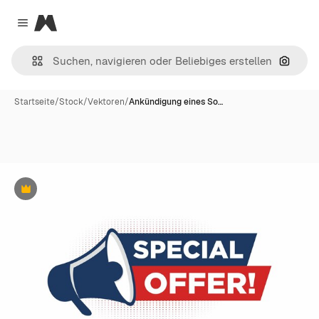
Magnific
Close menu
Nach B
Startseite
/
Stock
/
Vektoren
/
Ankündigung eines So…
Premium