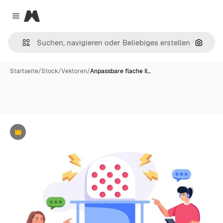
Magnific
Close menu
Nach B
Startseite
/
Stock
/
Vektoren
/
Anpassbare flache Il…
Premium