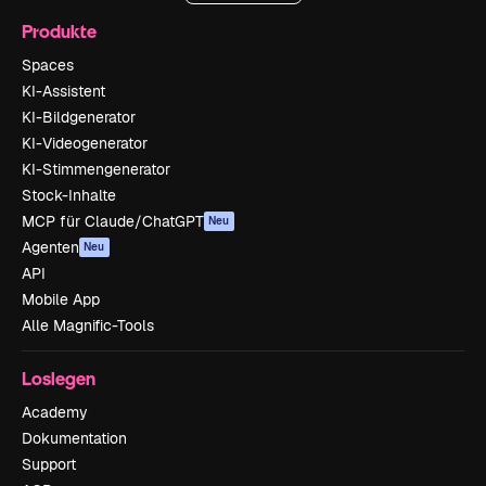
Produkte
Spaces
KI-Assistent
KI-Bildgenerator
KI-Videogenerator
KI-Stimmengenerator
Stock-Inhalte
MCP für Claude/ChatGPT
Neu
Agenten
Neu
API
Mobile App
Alle Magnific-Tools
Loslegen
Academy
Dokumentation
Support