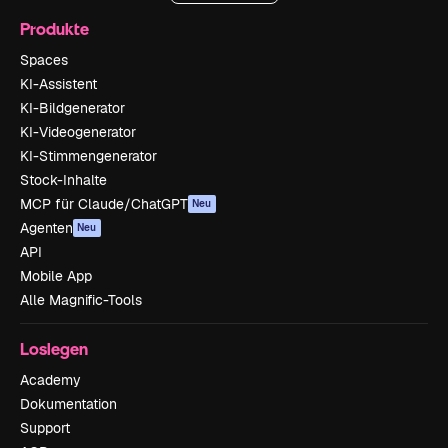
Produkte
Spaces
KI-Assistent
KI-Bildgenerator
KI-Videogenerator
KI-Stimmengenerator
Stock-Inhalte
MCP für Claude/ChatGPT
Neu
Agenten
Neu
API
Mobile App
Alle Magnific-Tools
Loslegen
Academy
Dokumentation
Support