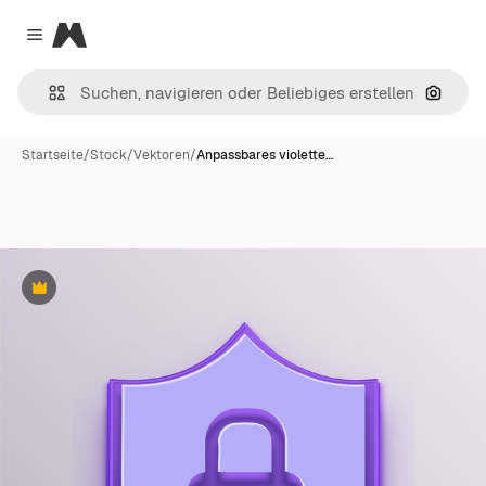
Magnific
Close menu
Nach B
Startseite
/
Stock
/
Vektoren
/
Anpassbares violette…
Premium