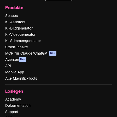
Produkte
Spaces
KI-Assistent
KI-Bildgenerator
KI-Videogenerator
KI-Stimmengenerator
Stock-Inhalte
MCP für Claude/ChatGPT
Neu
Agenten
Neu
API
Mobile App
Alle Magnific-Tools
Loslegen
Academy
Dokumentation
Support