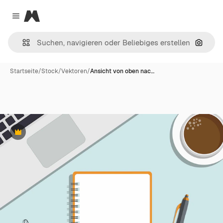
Magnific
Close menu
Nach B
Startseite
/
Stock
/
Vektoren
/
Ansicht von oben nac…
Premium