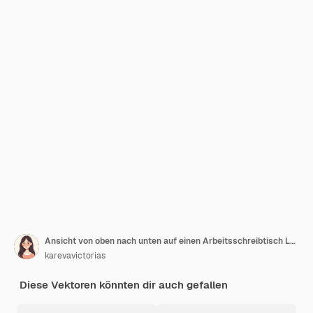
Ansicht von oben nach unten auf einen Arbeitsschreibtisch Layout-Vektordarstellung Leerer Notizblock zum Schreiben auf einer Spirale auf blauem Hintergrund flach gelegt
karevavictorias
Diese Vektoren könnten dir auch gefallen