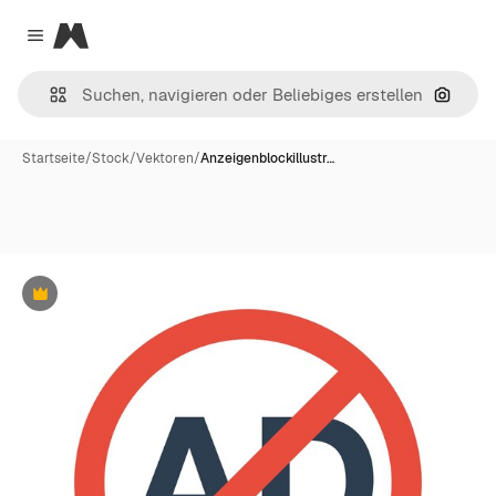
Magnific
Close menu
Nach B
Startseite
/
Stock
/
Vektoren
/
Anzeigenblockillustr…
Premium