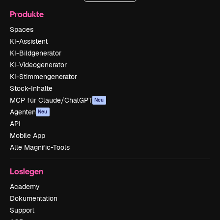
Produkte
Spaces
KI-Assistent
KI-Bildgenerator
KI-Videogenerator
KI-Stimmengenerator
Stock-Inhalte
MCP für Claude/ChatGPT
Neu
Agenten
Neu
API
Mobile App
Alle Magnific-Tools
Loslegen
Academy
Dokumentation
Support