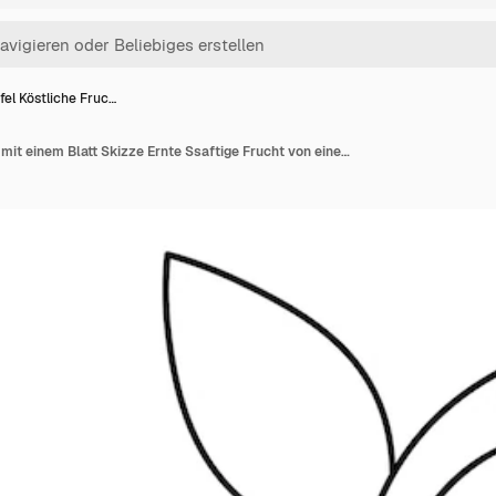
fel Köstliche Fruc…
Apfel Köstliche Frucht mit einem Blatt Skizze Ernte Ssaftige Frucht von einem Apfelbaum Süßes Fruchtfleisch