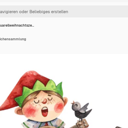
uarellweihnachtsze…
eichensammlung