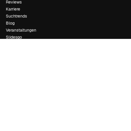
Reviews
Karriere
Suchtrends
Blog
Veranstaltungen
Slidesgo
Deine Inhalte verkaufen
Pressesaal
Suchst du nach magnific.ai
Kontakt aufnehmen
Kundensupport
Instagram
YouTube
LinkedIn
TikTok
Discord
X
Reddit