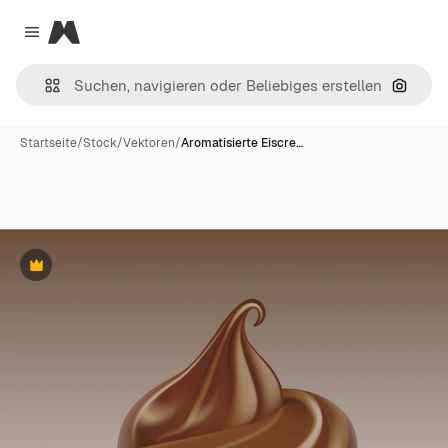
Magnific
Close menu
Nach B
Startseite
/
Stock
/
Vektoren
/
Aromatisierte Eiscre…
Premium