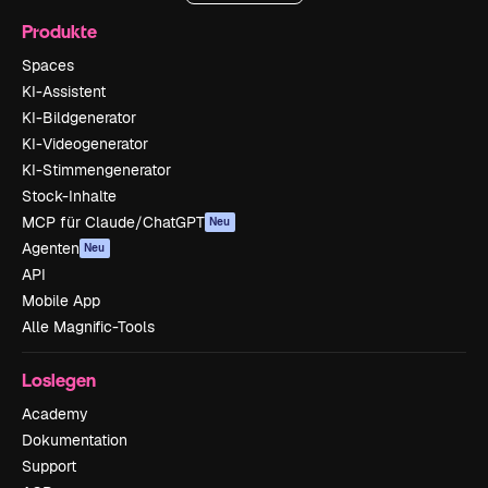
Produkte
Spaces
KI-Assistent
KI-Bildgenerator
KI-Videogenerator
KI-Stimmengenerator
Stock-Inhalte
MCP für Claude/ChatGPT
Neu
Agenten
Neu
API
Mobile App
Alle Magnific-Tools
Loslegen
Academy
Dokumentation
Support