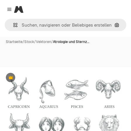
Magnific
Close menu
Nach B
Startseite
/
Stock
/
Vektoren
/
Atrologie und Sternz…
Premium