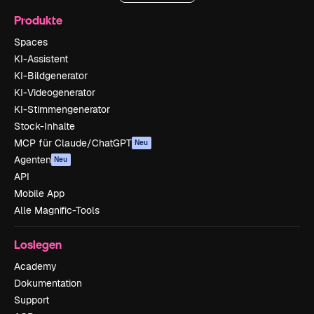
Produkte
Spaces
KI-Assistent
KI-Bildgenerator
KI-Videogenerator
KI-Stimmengenerator
Stock-Inhalte
MCP für Claude/ChatGPT
Neu
Agenten
Neu
API
Mobile App
Alle Magnific-Tools
Loslegen
Academy
Dokumentation
Support