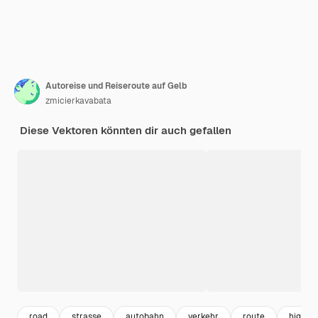
Autoreise und Reiseroute auf Gelb
zmicierkavabata
Diese Vektoren könnten dir auch gefallen
road
strasse
autobahn
verkehr
route
highwa