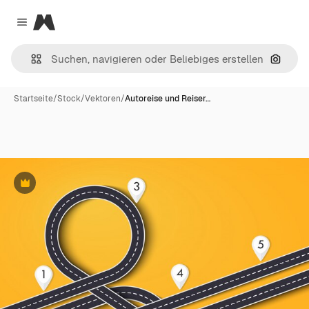
Magnific
Close menu
Nach B
Startseite
/
Stock
/
Vektoren
/
Autoreise und Reiser…
Premium