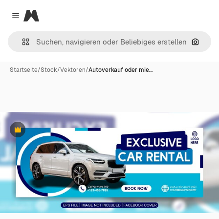
Magnific
Close menu
Nach B
Startseite
/
Stock
/
Vektoren
/
Autoverkauf oder mie…
Premium