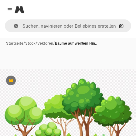
Magnific
Close menu
Nach B
Startseite
/
Stock
/
Vektoren
/
Bäume auf weißem Hin…
Premium