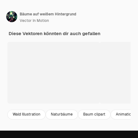
Bäume auf weißem Hintergrund
Vector In Motion
Diese Vektoren könnten dir auch gefallen
Wald Illustration
Naturbäume
Baum clipart
Animationsh