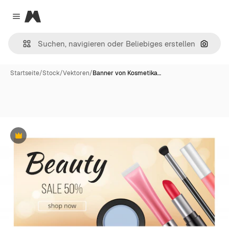
Magnific
Close menu
Nach B
Startseite
/
Stock
/
Vektoren
/
Banner von Kosmetika…
Premium