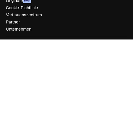
Originale
Neu
Cookie-Richtlinie
Vertrauenszentrum
Partner
Unternehmen
Unternehmen
Preise
Über uns
Reviews
Karriere
Suchtrends
Blog
Veranstaltungen
Slidesgo
Deine Inhalte verkaufen
Pressesaal
Suchst du nach magnific.ai