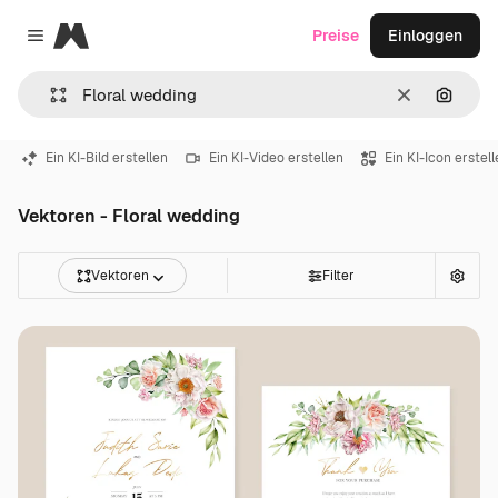
Magnific
Preise
Einloggen
Close menu
Löschen
Nach B
Ein KI-Bild erstellen
Ein KI-Video erstellen
Ein KI-Icon erstel
Vektoren - Floral wedding
Vektoren
Filter