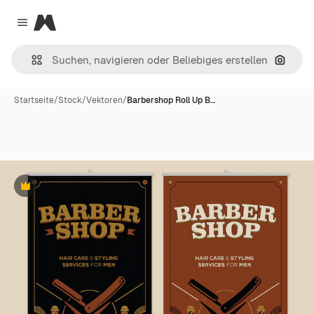
Magnific
Close menu
Nach B
Startseite
/
Stock
/
Vektoren
/
Barbershop Roll Up B…
Premium