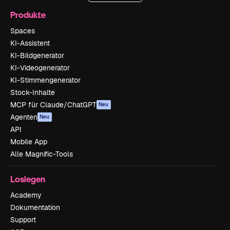
Produkte
Spaces
KI-Assistent
KI-Bildgenerator
KI-Videogenerator
KI-Stimmengenerator
Stock-Inhalte
MCP für Claude/ChatGPT
Neu
Agenten
Neu
API
Mobile App
Alle Magnific-Tools
Loslegen
Academy
Dokumentation
Support