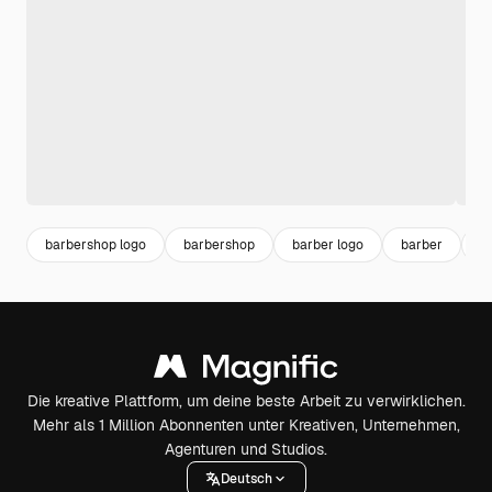
barbershop logo
barbershop
barber logo
barber
h
Die kreative Plattform, um deine beste Arbeit zu verwirklichen.
Mehr als 1 Million Abonnenten unter Kreativen, Unternehmen,
Agenturen und Studios.
Deutsch