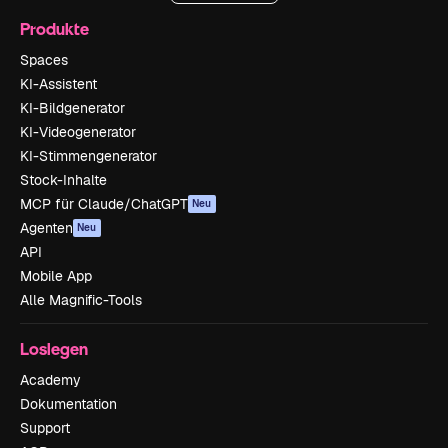
Produkte
Spaces
KI-Assistent
KI-Bildgenerator
KI-Videogenerator
KI-Stimmengenerator
Stock-Inhalte
MCP für Claude/ChatGPT
Neu
Agenten
Neu
API
Mobile App
Alle Magnific-Tools
Loslegen
Academy
Dokumentation
Support