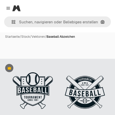
Magnific
Close menu
Nach B
Startseite
/
Stock
/
Vektoren
/
Baseball Abzeichen
Premium