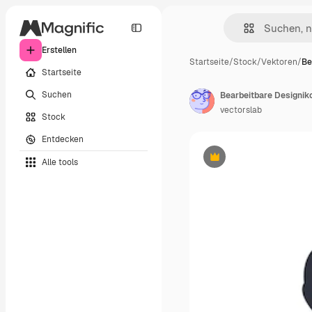
Erstellen
Startseite
/
Stock
/
Vektoren
/
Be
Startseite
Suchen
Bearbeitbare Designi
vectorslab
Stock
Entdecken
Alle tools
Premium