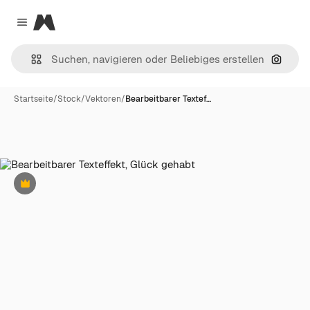
Magnific
Close menu
Nach B
Startseite
/
Stock
/
Vektoren
/
Bearbeitbarer Textef…
Premium