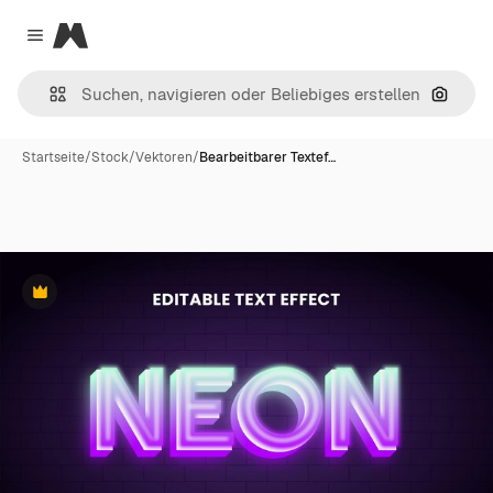
Magnific
Close menu
Nach B
Startseite
/
Stock
/
Vektoren
/
Bearbeitbarer Textef…
Premium