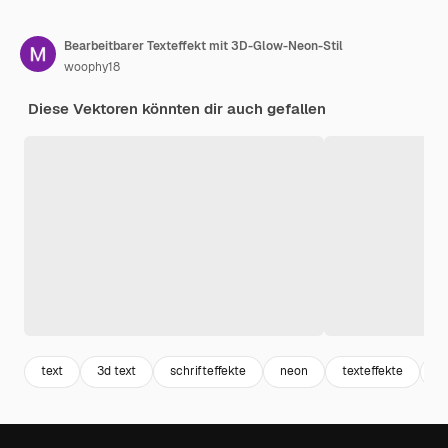
Bearbeitbarer Texteffekt mit 3D-Glow-Neon-Stil
woophy18
Diese Vektoren könnten dir auch gefallen
text
3d text
schrifteffekte
neon
texteffekte
n