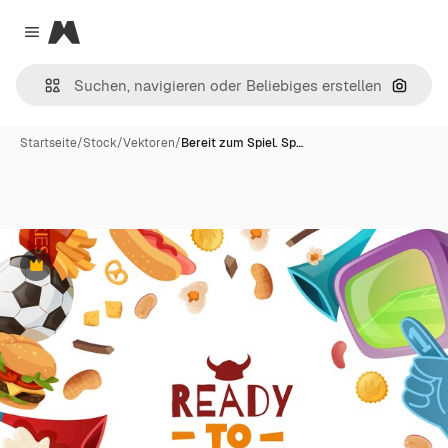
Magnific
Close menu
Nach B
Startseite
/
Stock
/
Vektoren
/
Bereit zum Spiel. Sp…
Premium