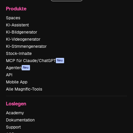
Produkte
Spaces
KI-Assistent
KI-Bildgenerator
KI-Videogenerator
KI-Stimmengenerator
Stock-Inhalte
MCP für Claude/ChatGPT
Neu
Agenten
Neu
API
Mobile App
Alle Magnific-Tools
Loslegen
Academy
Dokumentation
Support