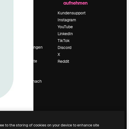
aufnehmen
Preise
Über uns
Kundensupport
Reviews
Instagram
Karriere
YouTube
ärung
Suchtrends
LinkedIn
Blog
TikTok
Veranstaltungen
Discord
um
Slidesgo
X
Deine Inhalte
Reddit
verkaufen
Pressesaal
Suchst du nach
magnific.ai
ree to the storing of cookies on your device to enhance site