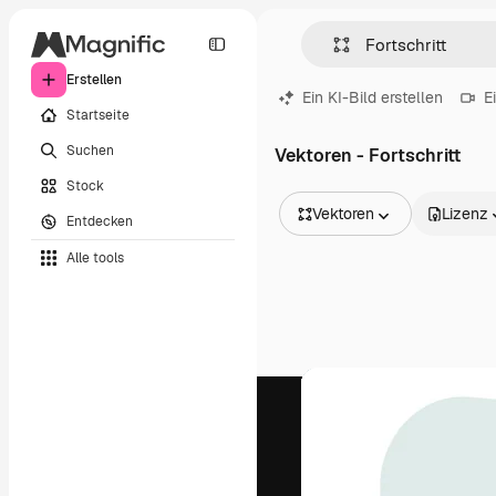
Erstellen
Ein KI-Bild erstellen
E
Startseite
Suchen
Vektoren - Fortschritt
Stock
Vektoren
Lizenz
Entdecken
Alle Bilder
Alle tools
Vektoren
Illustrationen
Fotos
PSD
Vorlagen
Mockups
Videos
Filmmaterial
Motion Graphics
Videovorlagen
Icons
3D-Modelle
Schriftarten