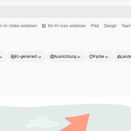
in KI-Video erstellen
Ein KI-Icon erstellen
Pfeil
Design
Tea
KI-generiert
Ausrichtung
Farbe
Leut
Produkte
Loslegen