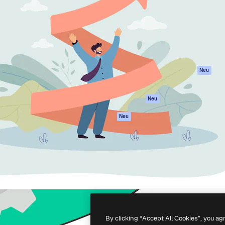
attform, um deine beste
Spaces
Academy
klichen. Mehr als 1 Million
KI-Assistent
Dokumentation
er Kreativen, Unternehmen,
KI-Bildgenerator
Support
Studios.
KI-Videogenerator
AGB
KI-
Datenschutzerkl
Stimmengenerator
Originale
Neu
Stock-Inhalte
Cookie-Richtlinie
MCP für
Vertrauenszentr
Neu
Claude/ChatGPT
Partner
Agenten
Neu
Unternehmen
API
Mobile App
Alle Magnific-Tools
-
2026
Freepik Company S.L.U.
Alle Rechte vorbehalten
.
By clicking “Accept All Cookies”, you ag