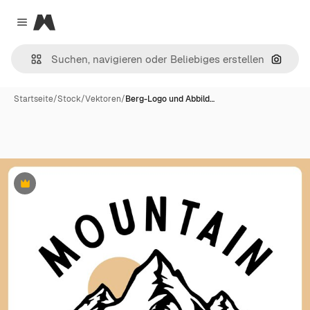
Magnific
Close menu
Nach B
Startseite
/
Stock
/
Vektoren
/
Berg-Logo und Abbild…
Premium