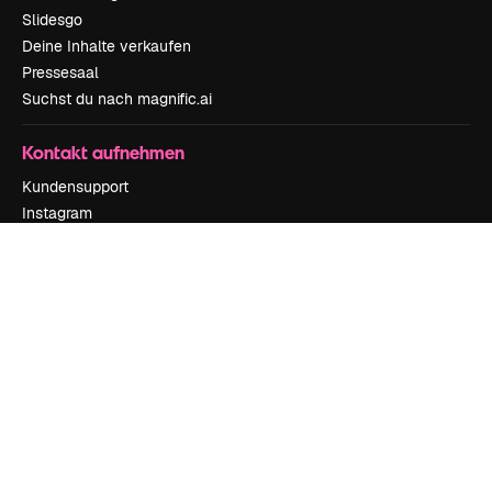
Slidesgo
Deine Inhalte verkaufen
Pressesaal
Suchst du nach magnific.ai
Kontakt aufnehmen
Kundensupport
Instagram
YouTube
LinkedIn
TikTok
Discord
X
Reddit
Copyright © 2010-
2026
Freepik Company S.L.U.
Alle Rechte vorbehalten
.