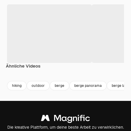
Ähnliche Videos
Premium
Premium
Premium
Premium
hiking
outdoor
berge
berge panorama
berge land
Die kreative Plattform, um deine beste Arbeit zu verwirklichen.