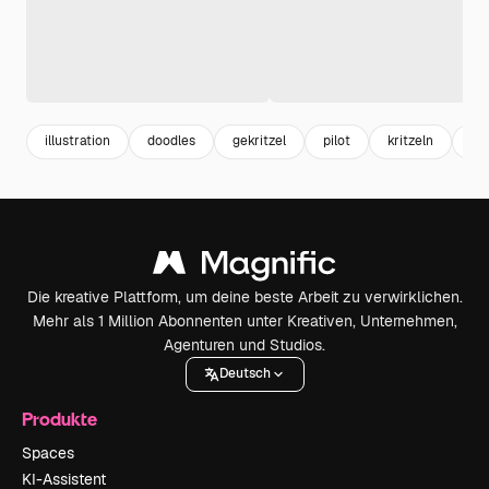
illustration
doodles
gekritzel
pilot
kritzeln
bal
Die kreative Plattform, um deine beste Arbeit zu verwirklichen.
Mehr als 1 Million Abonnenten unter Kreativen, Unternehmen,
Agenturen und Studios.
Deutsch
Produkte
Spaces
KI-Assistent