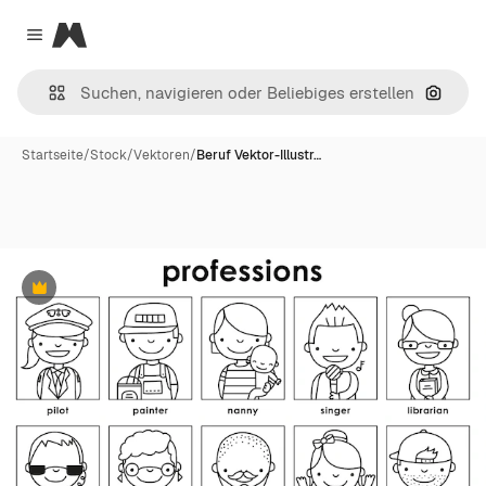
Magnific
Close menu
Nach B
Startseite
/
Stock
/
Vektoren
/
Beruf Vektor-Illustr…
Premium