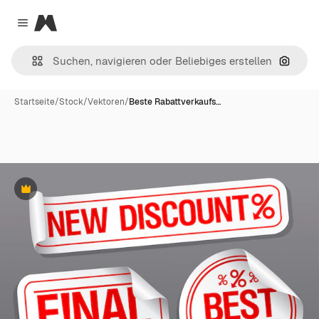
Magnific
Close menu
Nach B
Startseite
/
Stock
/
Vektoren
/
Beste Rabattverkaufs…
Premium