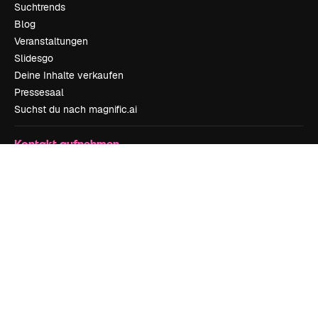
Suchtrends
Blog
Veranstaltungen
Slidesgo
Deine Inhalte verkaufen
Pressesaal
Suchst du nach magnific.ai
Kontakt aufnehmen
Kundensupport
Instagram
YouTube
LinkedIn
TikTok
Discord
X
Reddit