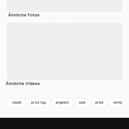
Ähnliche Fotos
Ähnliche Videos
Premium
Premium
Premium
Premium
rabatt
price tag
angebot
sale
preis
verkauf