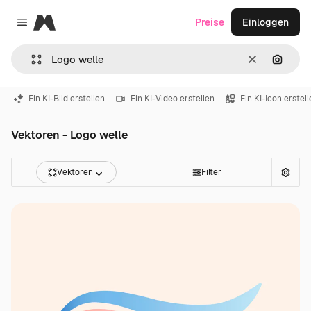
Magnific
Preise
Einloggen
Close menu
Löschen
Nach B
Ein KI-Bild erstellen
Ein KI-Video erstellen
Ein KI-Icon erstel
Vektoren - Logo welle
Vektoren
Filter