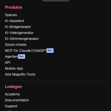
Produkte
Spaces
KI-Assistent
KI-Bildgenerator
KI-Videogenerator
KI-Stimmengenerator
Stock-Inhalte
MCP für Claude/ChatGPT
Neu
Agenten
Neu
API
Mobile App
Alle Magnific-Tools
Loslegen
Academy
Dokumentation
Support