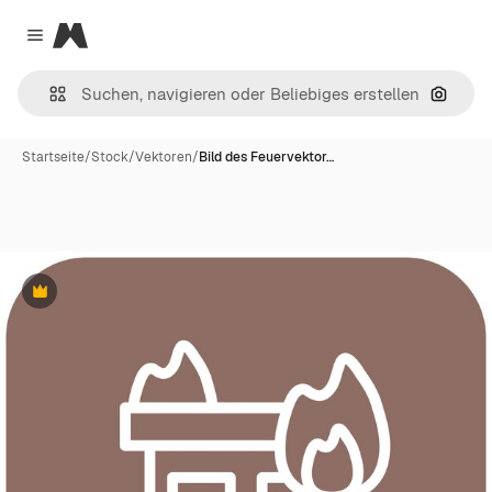
Magnific
Close menu
Nach B
Startseite
/
Stock
/
Vektoren
/
Bild des Feuervektor…
Premium