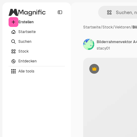
Erstellen
Startseite
/
Stock
/
Vektoren
/
Bi
Startseite
Suchen
Bilderrahmenvektor A
stacy01
Stock
Entdecken
Alle tools
Premium