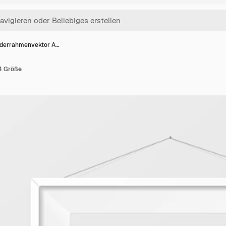
lderrahmenvektor A…
4 Größe