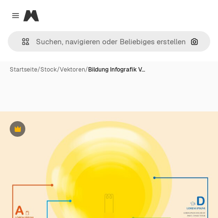
Magnific
Close menu
Nach B
Startseite
/
Stock
/
Vektoren
/
Bildung Infografik V…
Premium