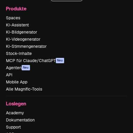
Produkte
Spaces
KI-Assistent
KI-Bildgenerator
KI-Videogenerator
KI-Stimmengenerator
Stock-Inhalte
MCP für Claude/ChatGPT
Neu
Agenten
Neu
API
Mobile App
Alle Magnific-Tools
Loslegen
Academy
Dokumentation
Support