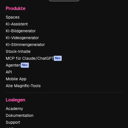
Produkte
Spaces
KI-Assistent
KI-Bildgenerator
KI-Videogenerator
KI-Stimmengenerator
Stock-Inhalte
MCP für Claude/ChatGPT
Neu
Agenten
Neu
API
Mobile App
Alle Magnific-Tools
Loslegen
Academy
Dokumentation
Support