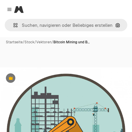
Magnific
Close menu
Nach B
Startseite
/
Stock
/
Vektoren
/
Bitcoin Mining und B…
Premium