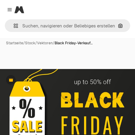
Magnific
Close menu
Nach B
Startseite
/
Stock
/
Vektoren
/
Black Friday-Verkauf…
Premium