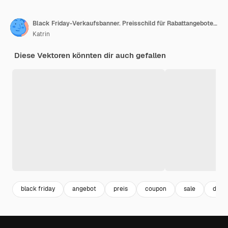
Black Friday-Verkaufsbanner. Preisschild für Rabattangebote. Vektorillustration für Fahne, Flieger, Plakat
Katrin
Diese Vektoren könnten dir auch gefallen
black friday
angebot
preis
coupon
sale
disc