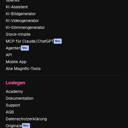
Spaces
KI-Assistent
KI-Bildgenerator
KI-Videogenerator
KI-Stimmengenerator
Stock-Inhalte
MCP für Claude/ChatGPT
Neu
Agenten
Neu
API
Mobile App
Alle Magnific-Tools
Loslegen
Academy
Dokumentation
Support
AGB
Datenschutzerklärung
Originale
Neu