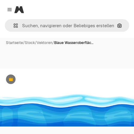
Magnific
Close menu
Nach B
Startseite
/
Stock
/
Vektoren
/
Blaue Wasseroberfläc…
Premium