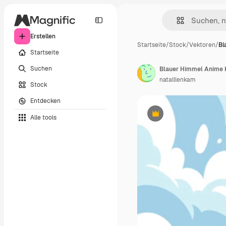
Erstellen
Startseite
/
Stock
/
Vektoren
/
Bl
Startseite
Suchen
natalllenkam
Stock
Entdecken
Alle tools
Premium