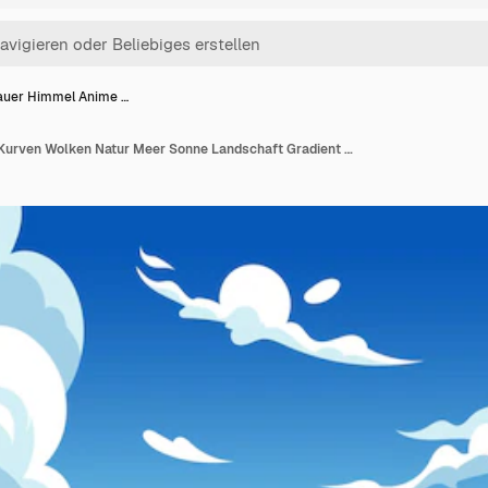
auer Himmel Anime …
Blauer Himmel Anime Kurven Wolken Natur Meer Sonne Landschaft Gradient bewölkte Szene schöne klare Frühlingsluft Schöne Wolkenlandschaft Panorama Vektor schriller Hintergrund Tapetendesign