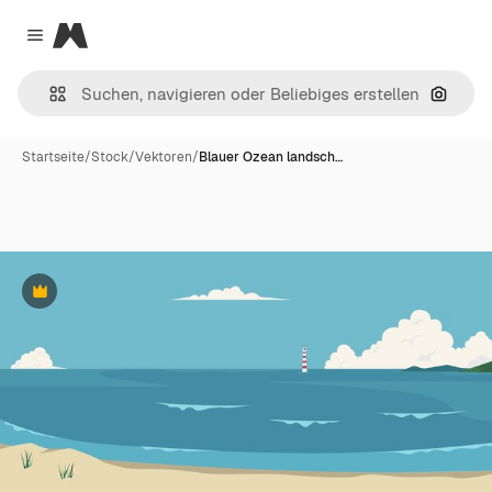
Magnific
Close menu
Nach B
Startseite
/
Stock
/
Vektoren
/
Blauer Ozean landsch…
Premium