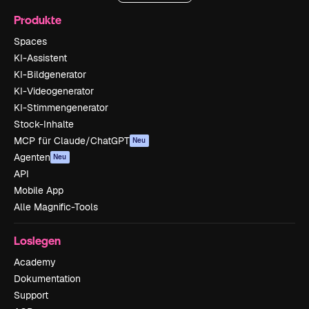
Produkte
Spaces
KI-Assistent
KI-Bildgenerator
KI-Videogenerator
KI-Stimmengenerator
Stock-Inhalte
MCP für Claude/ChatGPT
Neu
Agenten
Neu
API
Mobile App
Alle Magnific-Tools
Loslegen
Academy
Dokumentation
Support