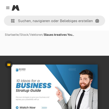
Magnific
Close menu
Nach B
Startseite
/
Stock
/
Vektoren
/
Blaues kreatives You…
Premium