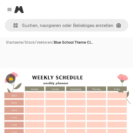
Magnific
Close menu
Nach B
Startseite
/
Stock
/
Vektoren
/
Blue School Theme Cl…
Premium