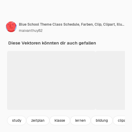
Blue School Theme Class Schedule, Farben, Clip, Clipart, Illustration, Grafik
maivanthuy82
Diese Vektoren könnten dir auch gefallen
study
zeitplan
klasse
lernen
bildung
clipart 