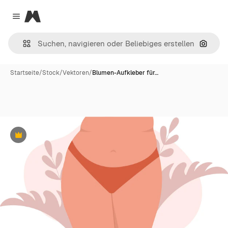
Magnific
Close menu
Nach B
Startseite
/
Stock
/
Vektoren
/
Blumen-Aufkleber für…
Premium