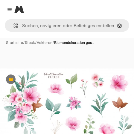
Magnific
Close menu
Nach B
Startseite
/
Stock
/
Vektoren
/
Blumendekoration ges…
Premium