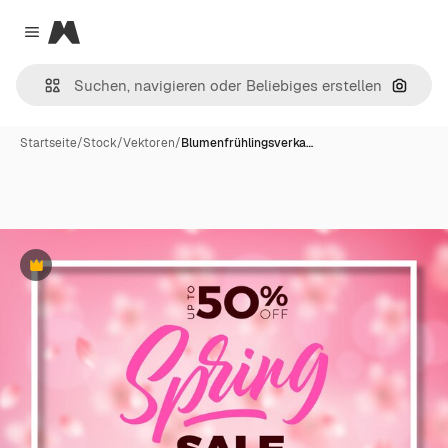
Magnific
Close menu
Nach B
Startseite
/
Stock
/
Vektoren
/
Blumenfrühlingsverka…
Premium