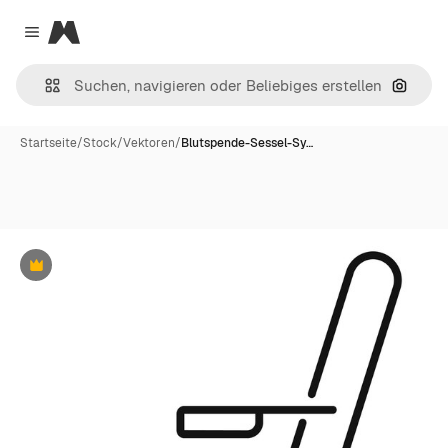
Magnific
Close menu
Nach B
Startseite
/
Stock
/
Vektoren
/
Blutspende-Sessel-Sy…
Premium