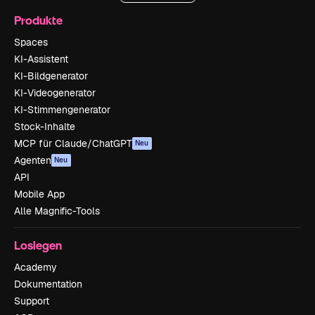
Produkte
Spaces
KI-Assistent
KI-Bildgenerator
KI-Videogenerator
KI-Stimmengenerator
Stock-Inhalte
MCP für Claude/ChatGPT
Neu
Agenten
Neu
API
Mobile App
Alle Magnific-Tools
Loslegen
Academy
Dokumentation
Support