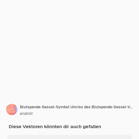
Blutspende-Sessel-Symbol Umriss des Blutspende-Sessel-Vektorsymbols für Webdesign isoliert auf weißem Hintergrund
anatolir
Diese Vektoren könnten dir auch gefallen