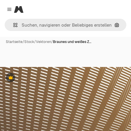
Magnific
Close menu
Nach B
Startseite
/
Stock
/
Vektoren
/
Braunes und weißes Z…
Premium