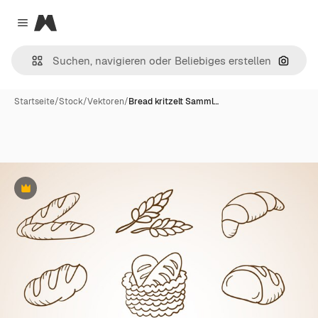
Magnific
Close menu
Nach B
Startseite
/
Stock
/
Vektoren
/
Bread kritzelt Samml…
Premium