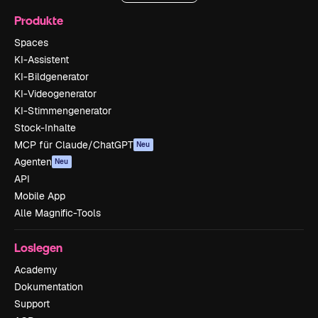
Produkte
Spaces
KI-Assistent
KI-Bildgenerator
KI-Videogenerator
KI-Stimmengenerator
Stock-Inhalte
MCP für Claude/ChatGPT
Neu
Agenten
Neu
API
Mobile App
Alle Magnific-Tools
Loslegen
Academy
Dokumentation
Support