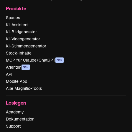
Produkte
Spaces
KI-Assistent
KI-Bildgenerator
KI-Videogenerator
KI-Stimmengenerator
Stock-Inhalte
MCP für Claude/ChatGPT
Neu
Agenten
Neu
API
Mobile App
Alle Magnific-Tools
Loslegen
Academy
Dokumentation
Support