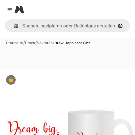
Magnific
Close menu
Nach B
Startseite
/
Stock
/
Vektoren
/
Brew Happiness Einzi…
Premium