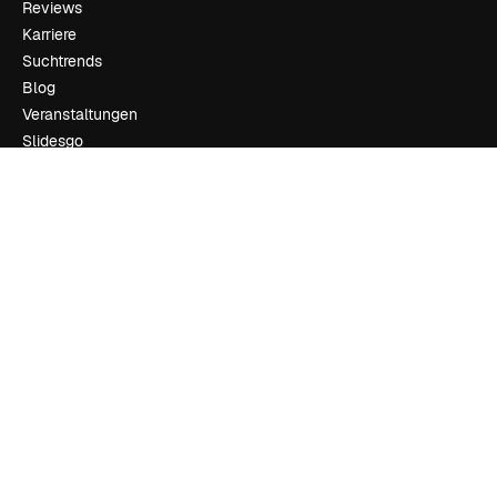
Reviews
Karriere
Suchtrends
Blog
Veranstaltungen
Slidesgo
Deine Inhalte verkaufen
Pressesaal
Suchst du nach magnific.ai
Kontakt aufnehmen
Kundensupport
Instagram
YouTube
LinkedIn
TikTok
Discord
X
Reddit