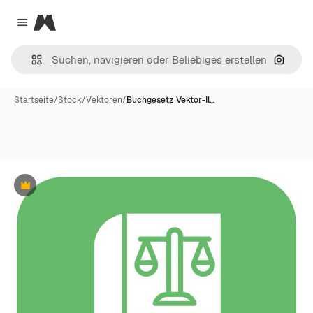
Magnific
Close menu
Nach B
Startseite
/
Stock
/
Vektoren
/
Buchgesetz Vektor-Il…
Premium