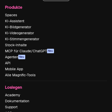
Produkte
Spaces
KI-Assistent
KI-Bildgenerator
KI-Videogenerator
KI-Stimmengenerator
Stock-Inhalte
MCP für Claude/ChatGPT
Neu
Agenten
Neu
API
Mobile App
Alle Magnific-Tools
Loslegen
Academy
Dokumentation
Support