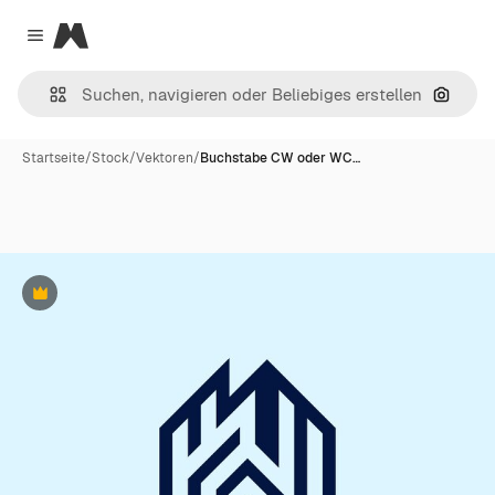
Magnific
Close menu
Nach B
Startseite
/
Stock
/
Vektoren
/
Buchstabe CW oder WC…
Premium