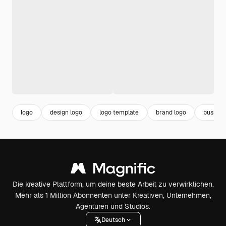
logo
design logo
logo template
brand logo
busines
Die kreative Plattform, um deine beste Arbeit zu verwirklichen.
Mehr als 1 Million Abonnenten unter Kreativen, Unternehmen,
Agenturen und Studios.
Deutsch