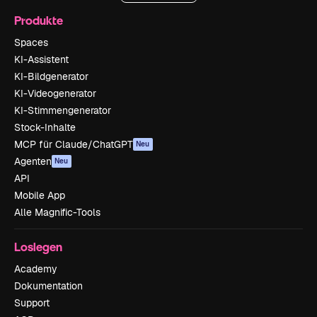
Produkte
Spaces
KI-Assistent
KI-Bildgenerator
KI-Videogenerator
KI-Stimmengenerator
Stock-Inhalte
MCP für Claude/ChatGPT
Neu
Agenten
Neu
API
Mobile App
Alle Magnific-Tools
Loslegen
Academy
Dokumentation
Support