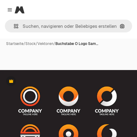
Magnific
Close menu
Nach B
Startseite
/
Stock
/
Vektoren
/
Buchstabe O Logo Sam…
Premium