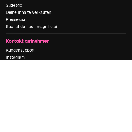
Slidesgo
Deine Inhalte verkaufen
Pressesaal
Suchst du nach magnific.ai
Kontakt aufnehmen
Kundensupport
Instagram
YouTube
LinkedIn
TikTok
Discord
X
Reddit
Copyright © 2010-
2026
Freepik Company S.L.U.
Alle Rechte vorbehalten
.