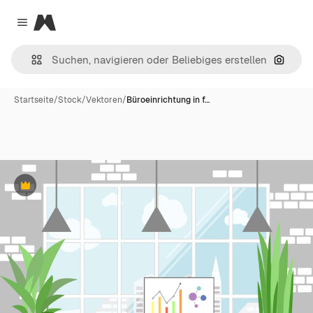
Magnific
Close menu
Nach B
Startseite
/
Stock
/
Vektoren
/
Büroeinrichtung in f…
Premium